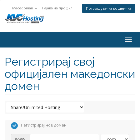
Macedonian
Најава на профил
Потрошувачка кошничка
togg
Регистрирај свој
официјален македонски
домен
Регистрирај нов домен
www.