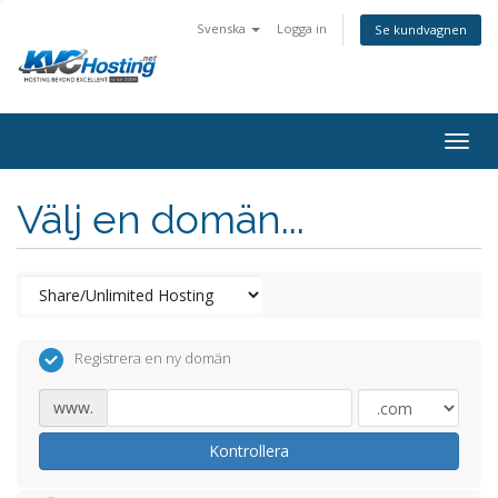
Svenska
Logga in
Se kundvagnen
togg
Välj en domän...
Registrera en ny domän
www.
Kontrollera