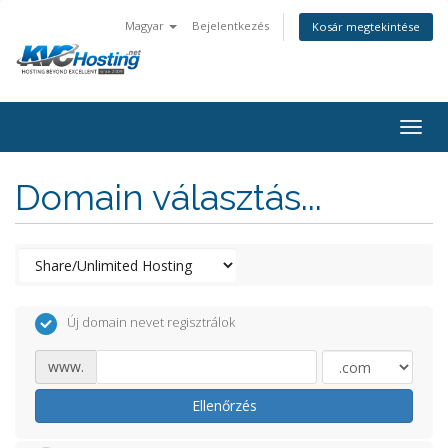
Magyar
Bejelentkezés
Kosár megtekintése
togg
Domain választás...
Új domain nevet regisztrálok
www.
Ellenőrzés