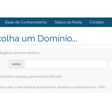
Base de Conhecimento
Status da Rede
Contato
olha um Domínio...
Registrar um novo domínio
www.
Transferir domínio para KVCHOSTING.NET
Vou usar o meu domínio já existente e atualizar os namerservers - DNS