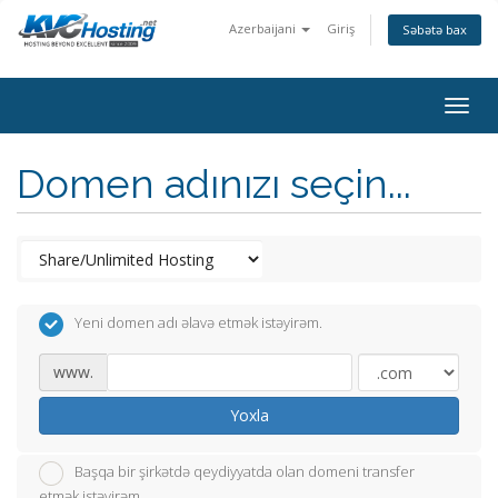
Azerbaijani
Giriş
Səbətə bax
togg
Domen adınızı seçin...
Yeni domen adı əlavə etmək istəyirəm.
www.
Yoxla
Başqa bir şirkətdə qeydiyyatda olan domeni transfer
etmək istəyirəm.