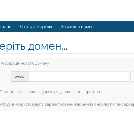
знань
Статус мережі
Зв'язок з нами
ріть домен...
Реєстрація нового домену
www.
Перенесення вашого домену від іншого реєстратора
Я буду використовувати зареєстрований домен та оновлю name-серве