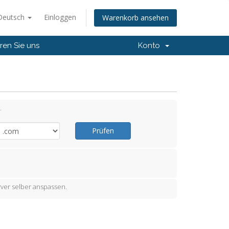
Deutsch
Einloggen
Warenkorb ansehen
ren Sie uns
Konto
.
Prüfen
ver selber anspassen.