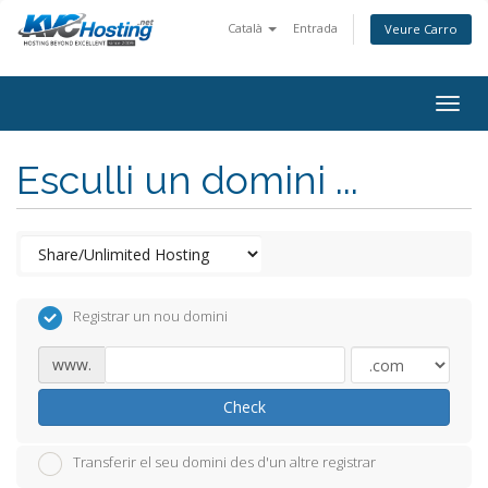
Català
Entrada
Veure Carro
togg
Esculli un domini ...
Registrar un nou domini
www.
Check
Transferir el seu domini des d'un altre registrar