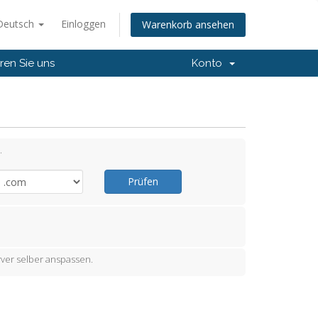
Deutsch
Einloggen
Warenkorb ansehen
ren Sie uns
Konto
.
Prüfen
ver selber anspassen.