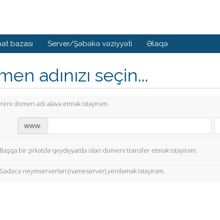
at bazası
Server/Şəbəkə vəziyyəti
Əlaqə
en adınızı seçin...
Yeni domen adı əlavə etmək istəyirəm.
www.
Başqa bir şirkətdə qeydiyyatda olan domeni transfer etmək istəyirəm.
Sadəcə neymserverləri (nameserver) yeniləmək istəyirəm.