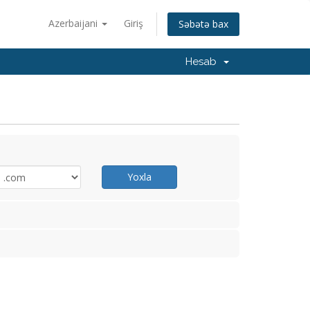
Azerbaijani
Giriş
Səbətə bax
Hesab
Yoxla