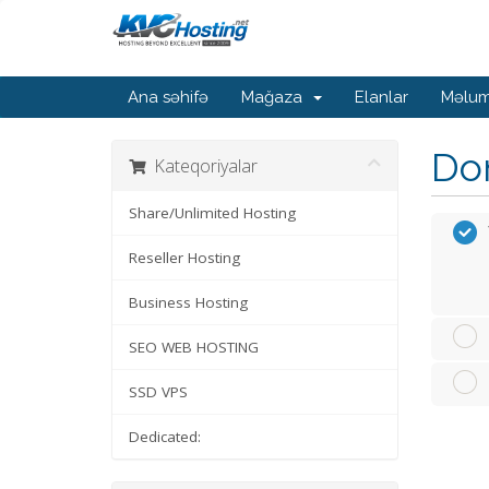
Ana səhifə
Mağaza
Elanlar
Məlum
Dom
Kateqoriyalar
Share/Unlimited Hosting
Reseller Hosting
Business Hosting
SEO WEB HOSTING
SSD VPS
Dedicated: