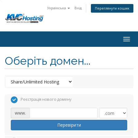
Українська
Вхід
Переглянути кошик
togg
Оберіть домен...
Реєстрація нового домену
www.
Перевірити