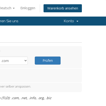
Deutsch
Einloggen
Warenkorb ansehen
ren Sie uns
Konto
.
Prüfen
ver selber anspassen.
D): .com, .net, .info, .org, .biz