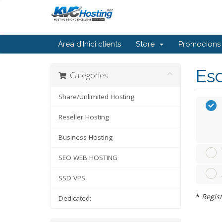
Àrea d'Inici clients
Store
Promocions
Esc
Categories
Share/Unlimited Hosting
Reseller Hosting
Business Hosting
SEO WEB HOSTING
SSD VPS
*
Regist
Dedicated: