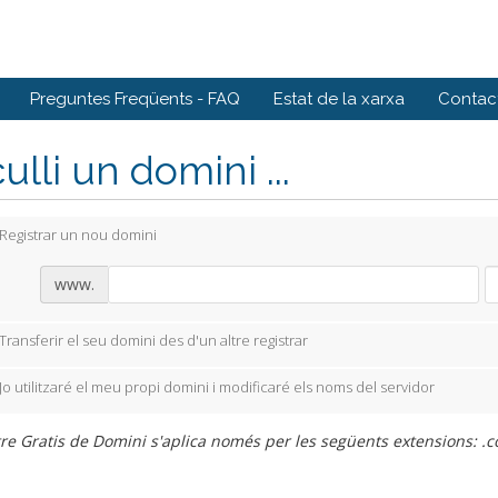
Preguntes Freqüents - FAQ
Estat de la xarxa
Contact
ulli un domini ...
Registrar un nou domini
www.
Transferir el seu domini des d'un altre registrar
Jo utilitzaré el meu propi domini i modificaré els noms del servidor
re Gratis de Domini s'aplica només per les següents extensions: .com,