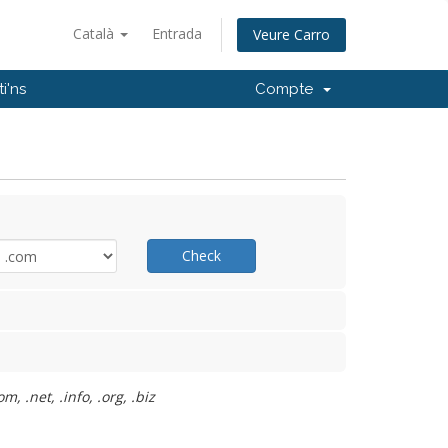
Català
Entrada
Veure Carro
i'ns
Compte
Check
 .net, .info, .org, .biz