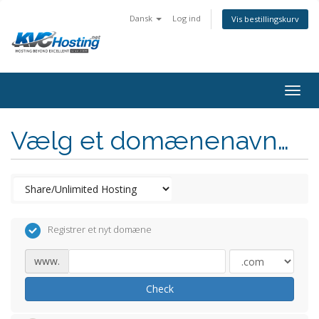
Dansk
Log ind
Vis bestillingskurv
togg
Vælg et domænenavn…
Registrer et nyt domæne
www.
Check