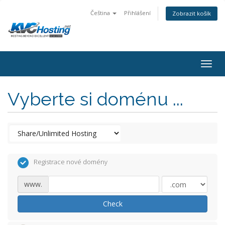
Čeština
Přihlášení
Zobrazit košík
togg
Vyberte si doménu ...
Registrace nové domény
www.
Check