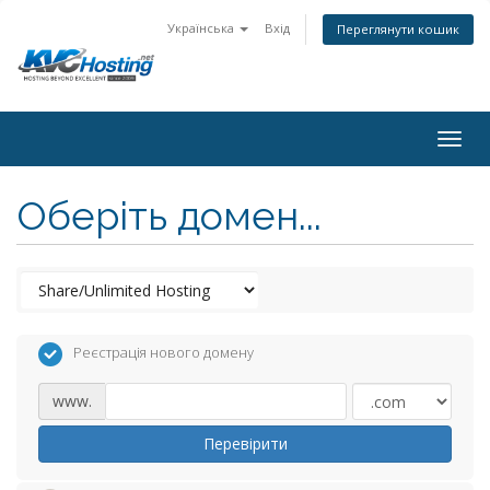
Українська
Вхід
Переглянути кошик
togg
Оберіть домен...
Реєстрація нового домену
www.
Перевірити