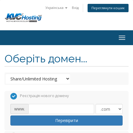
Українська
Вхід
Переглянути кошик
togg
Оберіть домен...
Реєстрація нового домену
www.
Перевірити