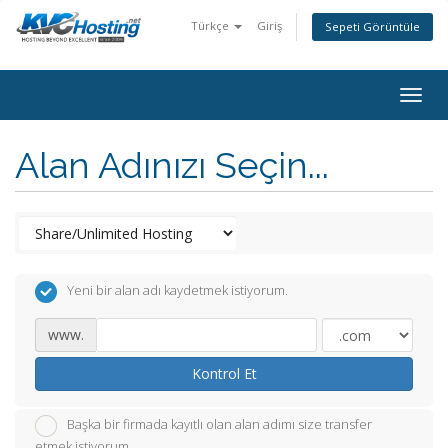
Türkçe
Giriş
Sepeti Görüntüle
togg
Alan Adınızı Seçin...
Yeni bir alan adı kaydetmek istiyorum.
www.
Kontrol Et
Başka bir firmada kayıtlı olan alan adımı size transfer
etmek istiyorum.