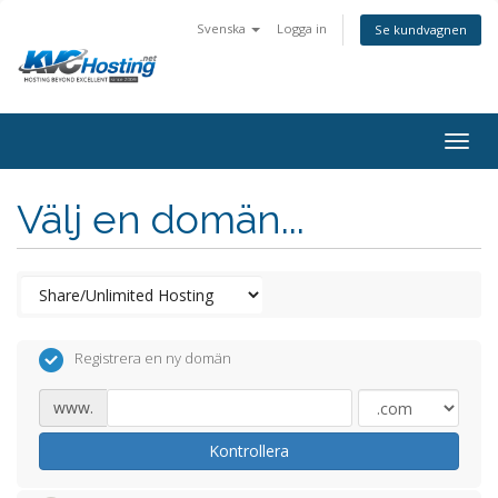
Svenska
Logga in
Se kundvagnen
togg
Välj en domän...
Registrera en ny domän
www.
Kontrollera