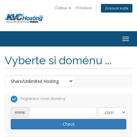
Čeština
Přihlášení
Zobrazit košík
togg
Vyberte si doménu ...
Registrace nové domény
www.
Check