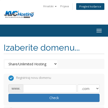
Hrvatski
Prijava
Pregled košarice
togg
Izaberite domenu...
Registriraj novu domenu
www.
Check