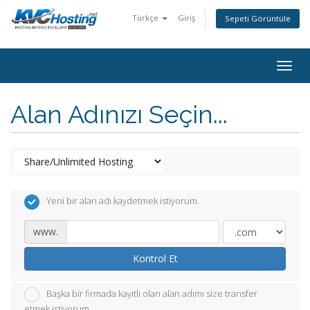
Türkçe
Giriş
Sepeti Görüntüle
togg
Alan Adınızı Seçin...
Yeni bir alan adı kaydetmek istiyorum.
www.
Kontrol Et
Başka bir firmada kayıtlı olan alan adımı size transfer
etmek istiyorum.