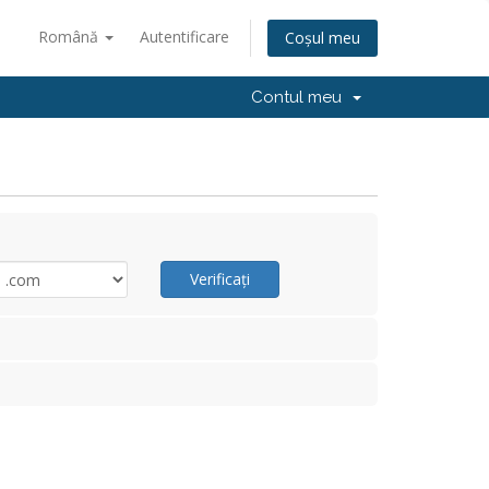
Română
Autentificare
Coșul meu
Contul meu
Verificați