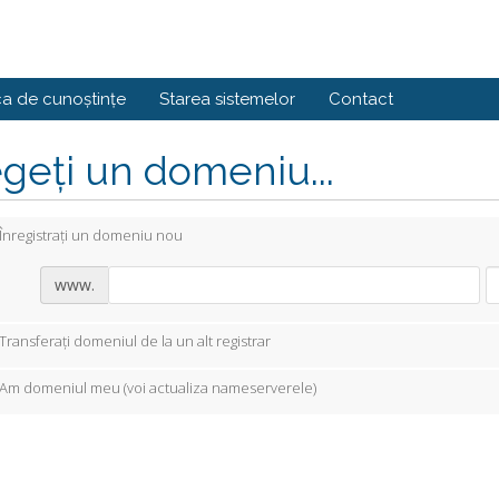
ca de cunoștințe
Starea sistemelor
Contact
geți un domeniu...
Înregistrați un domeniu nou
www.
Transferați domeniul de la un alt registrar
Am domeniul meu (voi actualiza nameserverele)