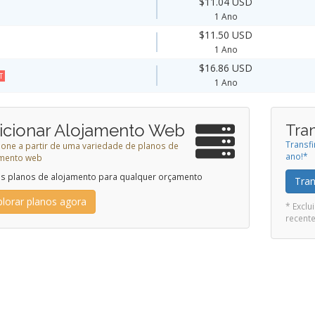
$11.04 USD
1 Ano
$11.50 USD
1 Ano
$16.86 USD
T
1 Ano
icionar Alojamento Web
Tran
Transf
ione a partir de uma variedade de planos de
ano!*
amento web
 planos de alojamento para qualquer orçamento
Tran
plorar planos agora
* Excl
recent