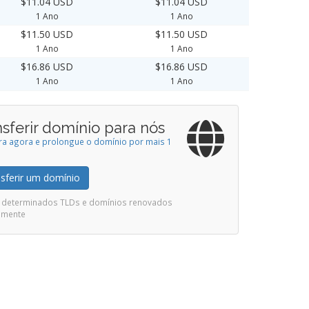
$11.04 USD
$11.04 USD
1 Ano
1 Ano
$11.50 USD
$11.50 USD
1 Ano
1 Ano
$16.86 USD
$16.86 USD
1 Ano
1 Ano
sferir domínio para nós
ira agora e prolongue o domínio por mais 1
sferir um domínio
ui determinados TLDs e domínios renovados
emente