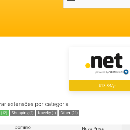
$18.34/yr
rar extensões por categoria
(12)
Shopping (1)
Novelty (1)
Other (21)
Domínio
Novo Preço