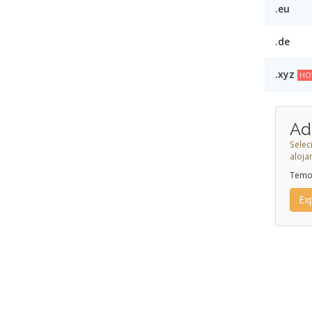
.eu
.de
.xyz
HO
Ad
Selec
aloj
Temos
Ex