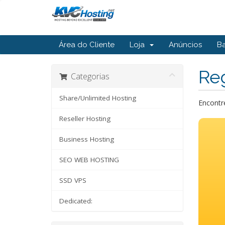
Área do Cliente
Loja
Anúncios
B
Reg
Categorias
Share/Unlimited Hosting
Encontr
Reseller Hosting
Business Hosting
SEO WEB HOSTING
SSD VPS
Dedicated: