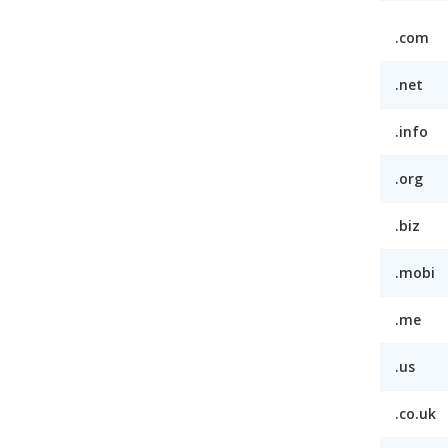
.com
.net
.info
.org
.biz
.mobi
.me
.us
.co.uk