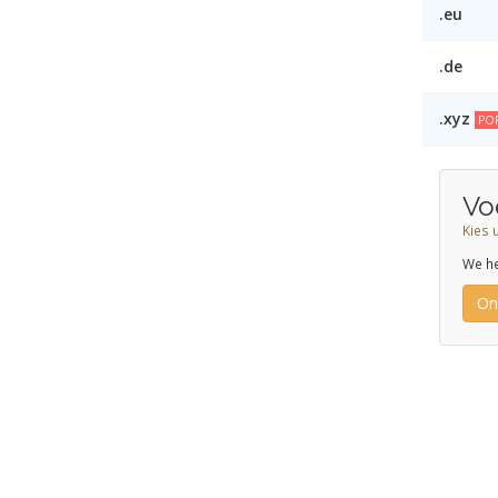
.eu
.de
.xyz
PO
Vo
Kies 
We he
On