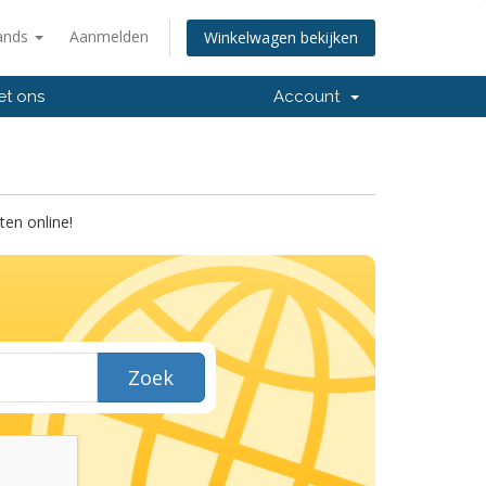
ands
Aanmelden
Winkelwagen bekijken
et ons
Account
en online!
Zoek