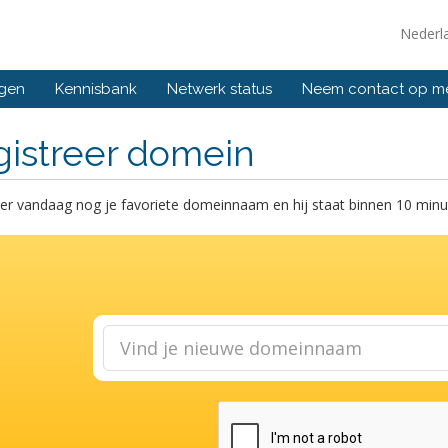
Nederl
ngen
Kennisbank
Netwerk status
Neem contact op m
gistreer domein
er vandaag nog je favoriete domeinnaam en hij staat binnen 10 minut