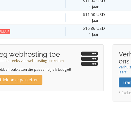
$11.04 USD
1 Jaar
$11.50 USD
1 Jaar
$16.86 USD
PULAIR
1 Jaar
eg webhosting toe
Ver
ons
uit een reeks van webhostingpakketten
Verhui
bben pakketten die passen bij elk budget!
jaar!*
tdek onze pakketten
Tra
* Excl