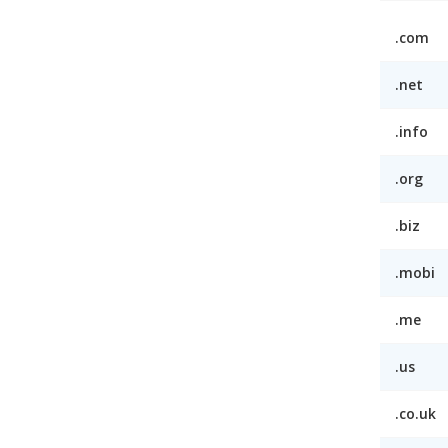
.com
.net
.info
.org
.biz
.mobi
.me
.us
.co.uk