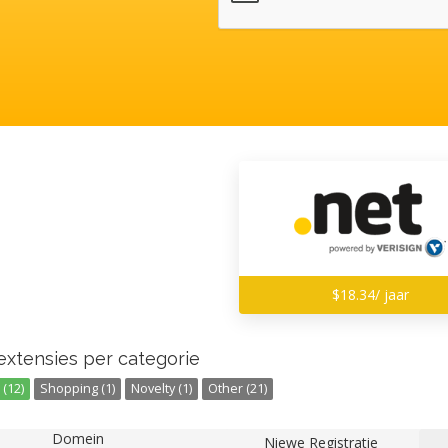
$18.34/ jaar
extensies per categorie
(12)
Shopping (1)
Novelty (1)
Other (21)
Domein
Niewe Registratie