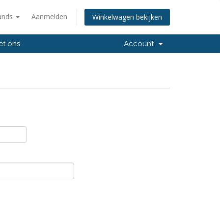
ands
Aanmelden
Winkelwagen bekijken
et ons
Account