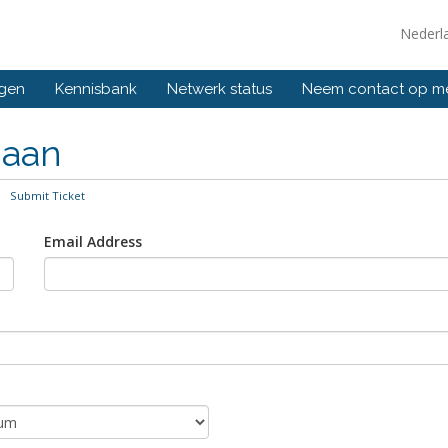
Nederl
ngen
Kennisbank
Netwerk status
Neem contact op m
 aan
Submit Ticket
Email Address