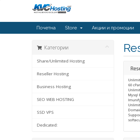
Почетна
Store
Акции и промоции
Res
Категории
Share/Unlimited Hosting
Res
Reseller Hosting
Unlimi
60 cPa
Business Hosting
Unlimi
Mysql 
SEO WEB HOSTING
Imunif
Unlimi
Domai
SSD VPS
Suppor
softacu
Dedicated: