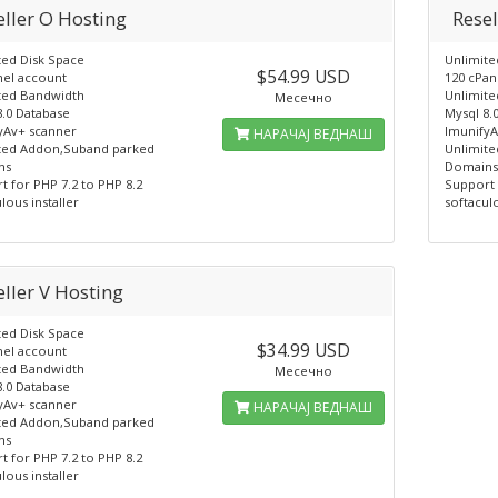
eller O Hosting
Resel
ted Disk Space
Unlimite
$54.99 USD
nel account
120 cPan
ted Bandwidth
Unlimit
Месечно
8.0 Database
Mysql 8.
yAv+ scanner
ImunifyA
НАРАЧАЈ ВЕДНАШ
ted Addon,Suband parked
Unlimit
ns
Domain
t for PHP 7.2 to PHP 8.2
Support 
lous installer
softaculo
eller V Hosting
ted Disk Space
$34.99 USD
nel account
ted Bandwidth
Месечно
8.0 Database
yAv+ scanner
НАРАЧАЈ ВЕДНАШ
ted Addon,Suband parked
ns
t for PHP 7.2 to PHP 8.2
lous installer