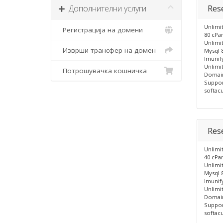
Res
Дополнителни услуги
Unlimi
Регистрација на домени
80 cPa
Unlimi
Изврши трансфер на домен
Mysql 
Imunif
Unlimi
Потрошувачка кошничка
Domai
Suppor
softacu
Res
Unlimi
40 cPa
Unlimi
Mysql 
Imunif
Unlimi
Domai
Suppor
softacu