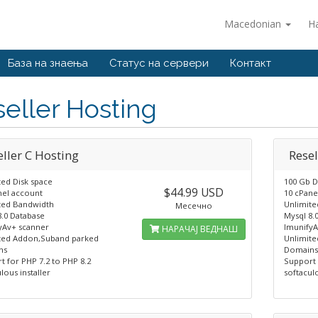
Macedonian
Н
База на знаења
Статус на сервери
Контакт
eller Hosting
eller C Hosting
Resel
ted Disk space
100 Gb D
$44.99 USD
nel account
10 cPane
ted Bandwidth
Unlimit
Месечно
8.0 Database
Mysql 8.
yAv+ scanner
ImunifyA
НАРАЧАЈ ВЕДНАШ
ted Addon,Suband parked
Unlimit
ns
Domain
t for PHP 7.2 to PHP 8.2
Support 
lous installer
softaculo