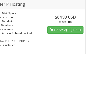
ler P Hosting
d Disk Space
$64.99 USD
el account
ed Bandwidth
Месечно
0 Database
v+ scanner
НАРАЧАЈ ВЕДНАШ
ed Addon,Suband parked
s
for PHP 7.2 to PHP 8.2
us installer