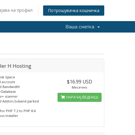
ајава на профил
Потрошувачка кошничка
Ваша сметка
ler H Hosting
isk Space
$16.99 USD
l account
ed Bandwidth
Месечно
0 Database
v+ scanner
НАРАЧАЈ ВЕДНАШ
ed Addon,Suband parked
s
for PHP 7.2 to PHP 8.4
us installer