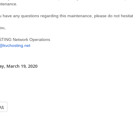
ntenance.
u have any questions regarding this maintenance, please do not hesitat
ou,
TING Network Operations
@kvchosting.net
y, March 19, 2020
ад