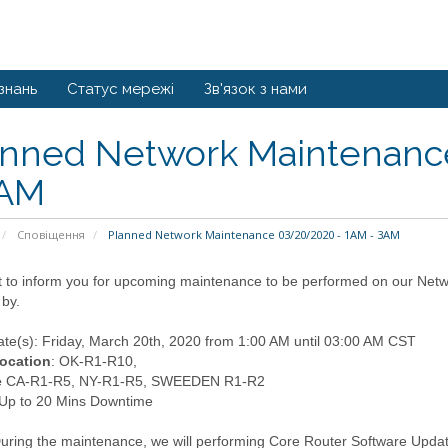
знань
Статус мережі
Зв'язок з нами
anned Network Maintenanc
3AM
Сповіщення
Planned Network Maintenance 03/20/2020 - 1AM - 3AM
to inform you for upcoming maintenance to be performed on our Netwo
 by.
te(s): Friday, March 20th, 2020 from 1:00 AM until 03:00 AM CST
ocation
: OK-R1-R10,
e
CA-R1-R5, NY-R1-R5, SWEEDEN R1-R2
 Up to 20 Mins Downtime
uring the maintenance, we will performing Core Router Software Update 