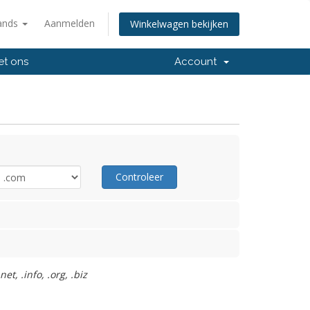
ands
Aanmelden
Winkelwagen bekijken
et ons
Account
Controleer
t, .info, .org, .biz