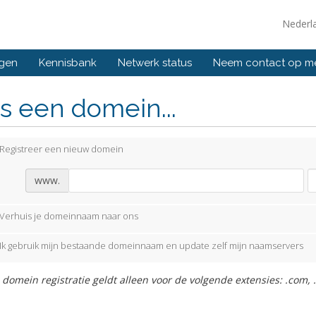
Nederl
ngen
Kennisbank
Netwerk status
Neem contact op m
s een domein...
Registreer een nieuw domein
www.
Verhuis je domeinnaam naar ons
Ik gebruik mijn bestaande domeinnaam en update zelf mijn naamservers
 domein registratie geldt alleen voor de volgende extensies: .com, .ne