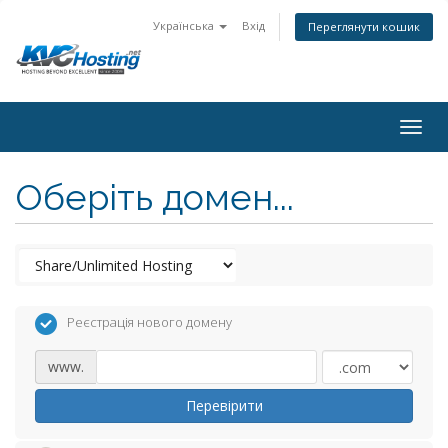
Українська
Вхід
Переглянути кошик
togg
Оберіть домен...
Реєстрація нового домену
www.
Перевірити