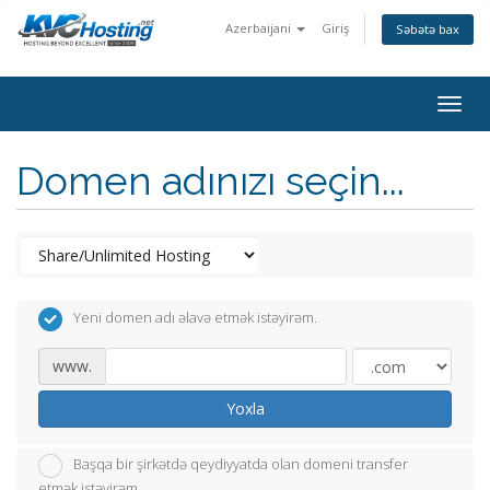
Azerbaijani
Giriş
Səbətə bax
togg
Domen adınızı seçin...
Yeni domen adı əlavə etmək istəyirəm.
www.
Yoxla
Başqa bir şirkətdə qeydiyyatda olan domeni transfer
etmək istəyirəm.