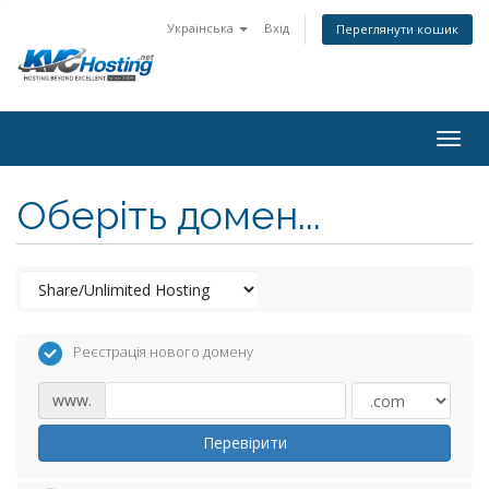
Українська
Вхід
Переглянути кошик
togg
Оберіть домен...
Реєстрація нового домену
www.
Перевірити