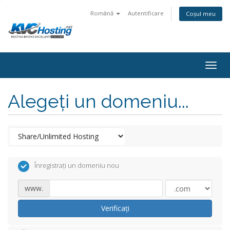
Română
Autentificare
Coșul meu
togg
Alegeți un domeniu...
Înregistrați un domeniu nou
www.
Verificați