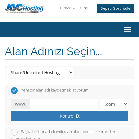
Türkçe
Giriş
Sepeti Görüntüle
togg
Alan Adınızı Seçin...
Yeni bir alan adı kaydetmek istiyorum.
www.
Kontrol Et
Başka bir firmada kayıtlı olan alan adımı size transfer
etmek istiyorum.