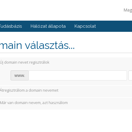
Mag
Tudásbázis
Hálózat állapota
Kapcsolat
ain választás...
Új domain nevet regisztrálok
www.
Átregisztrálom a domain nevemet
Már van domain nevem, azt használom