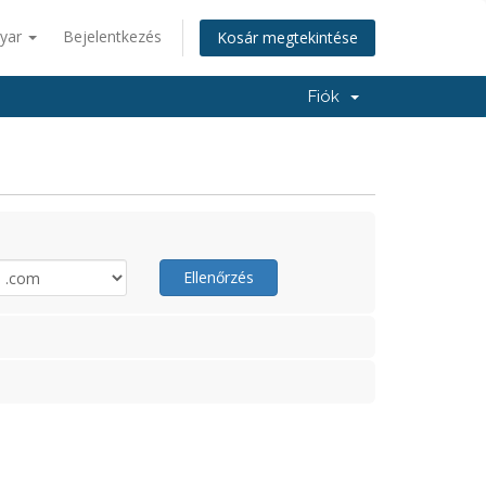
yar
Bejelentkezés
Kosár megtekintése
Fiók
Ellenőrzés