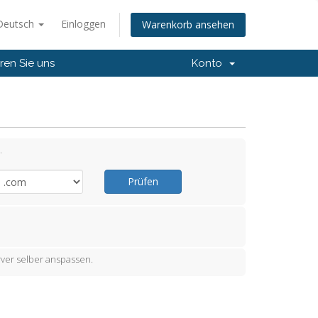
Deutsch
Einloggen
Warenkorb ansehen
ren Sie uns
Konto
.
Prüfen
ver selber anspassen.