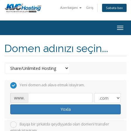
Azerbaijani
Giriş
Səbətə bax
togg
Domen adınızı seçin...
Yeni domen adı əlavə etmək istəyirəm.
www.
Yoxla
Başqa bir şirkətdə qeydiyyatda olan domeni transfer
etmək istəyirəm.