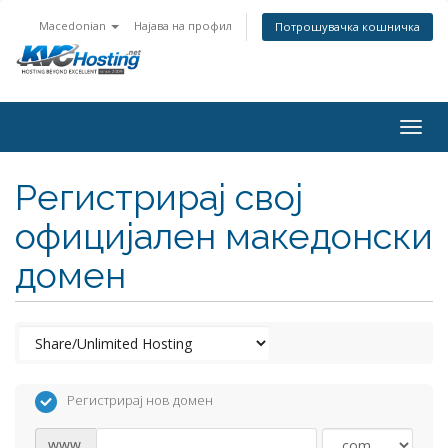
Macedonian
Најава на профил
Потрошувачка кошничка
togg
Регистрирај свој
официјален македонски
домен
Регистрирај нов домен
www.