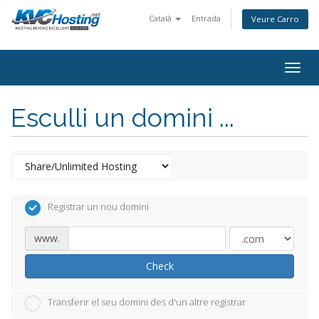
Català
Entrada
Veure Carro
togg
Esculli un domini ...
Registrar un nou domini
www.
Check
Transferir el seu domini des d'un altre registrar