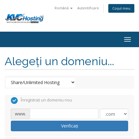
Română
Autentificare
Coșul meu
togg
Alegeți un domeniu...
Înregistrați un domeniu nou
www.
Verificați