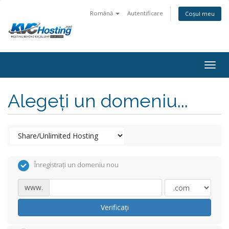
Română
Autentificare
Coșul meu
togg
Alegeți un domeniu...
Înregistrați un domeniu nou
www.
Verificați