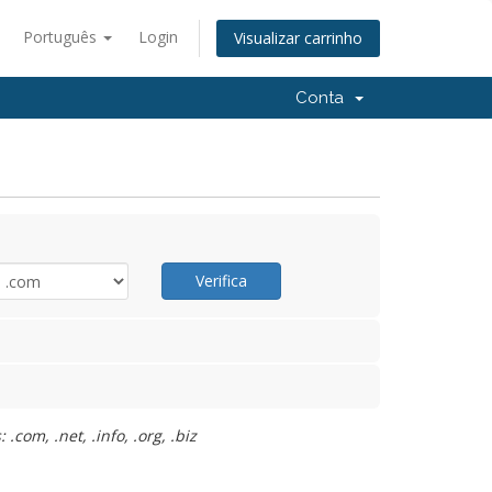
Português
Login
Visualizar carrinho
Conta
Verifica
com, .net, .info, .org, .biz