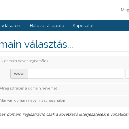
Mag
Tudásbázis
Hálózat állapota
Kapcsolat
ain választás...
Új domain nevet regisztrálok
www.
Átregisztrálom a domain nevemet
Már van domain nevem, azt használom
es domain regisztráció csak a következő kiterjesztésekre vonatkozik: 