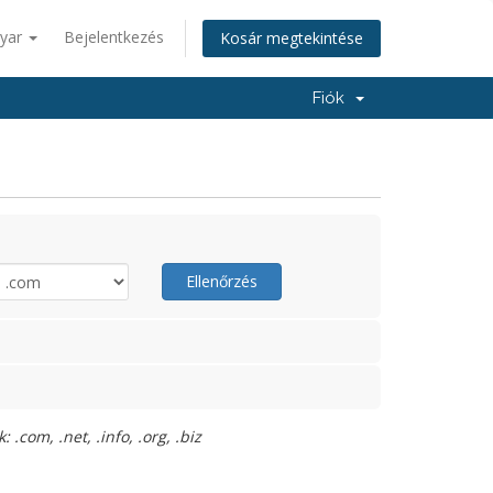
yar
Bejelentkezés
Kosár megtekintése
Fiók
Ellenőrzés
.com, .net, .info, .org, .biz