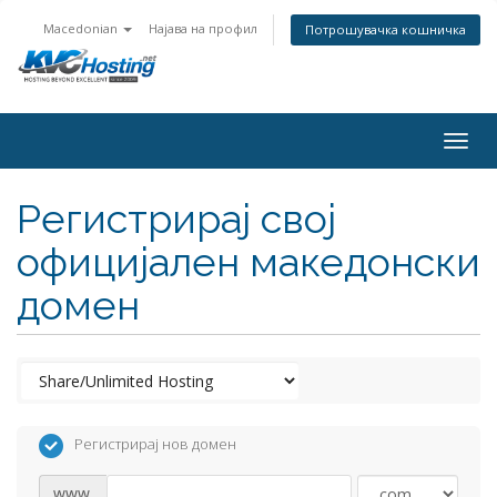
Macedonian
Најава на профил
Потрошувачка кошничка
togg
Регистрирај свој
официјален македонски
домен
Регистрирај нов домен
www.