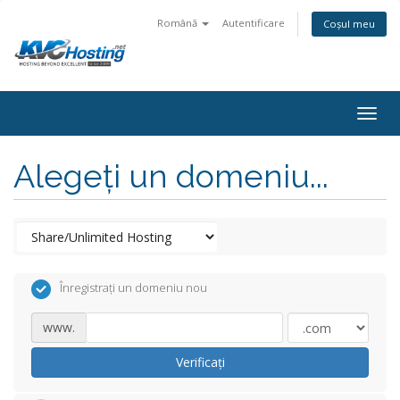
Română
Autentificare
Coșul meu
togg
Alegeți un domeniu...
Înregistrați un domeniu nou
www.
Verificați