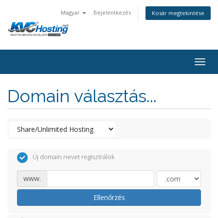
Magyar
Bejelentkezés
Kosár megtekintése
togg
Domain választás...
Új domain nevet regisztrálok
www.
Ellenőrzés