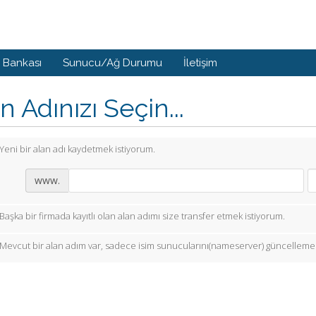
i Bankası
Sunucu/Ağ Durumu
İletişim
n Adınızı Seçin...
Yeni bir alan adı kaydetmek istiyorum.
www.
Başka bir firmada kayıtlı olan alan adımı size transfer etmek istiyorum.
Mevcut bir alan adım var, sadece isim sunucularını(nameserver) güncellemek