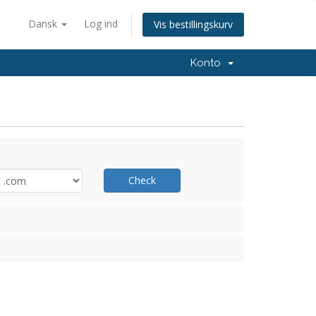
Dansk
Log ind
Vis bestillingskurv
Konto
Check