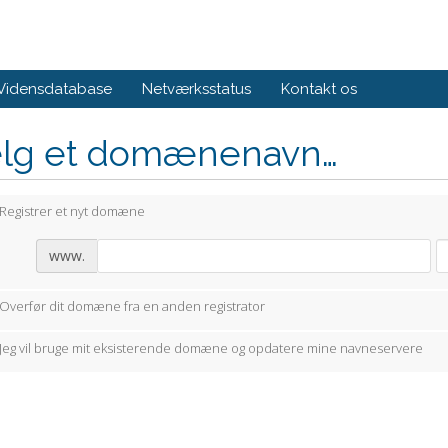
Vidensdatabase
Netværksstatus
Kontakt os
lg et domænenavn…
Registrer et nyt domæne
www.
Overfør dit domæne fra en anden registrator
Jeg vil bruge mit eksisterende domæne og opdatere mine navneservere