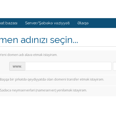
at bazası
Server/Şəbəkə vəziyyəti
Əlaqə
en adınızı seçin...
Yeni domen adı əlavə etmək istəyirəm.
www.
Başqa bir şirkətdə qeydiyyatda olan domeni transfer etmək istəyirəm.
Sadəcə neymserverləri (nameserver) yeniləmək istəyirəm.