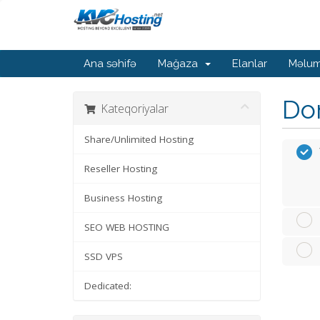
Ana səhifə
Mağaza
Elanlar
Məlum
Dom
Kateqoriyalar
Share/Unlimited Hosting
Reseller Hosting
Business Hosting
SEO WEB HOSTING
SSD VPS
Dedicated: