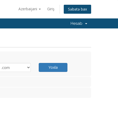
Azerbaijani
Giriş
Səbətə bax
Hesab
Yoxla