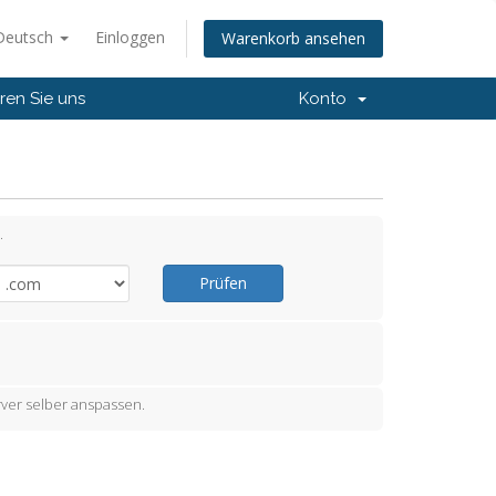
Deutsch
Einloggen
Warenkorb ansehen
ren Sie uns
Konto
.
Prüfen
ver selber anspassen.